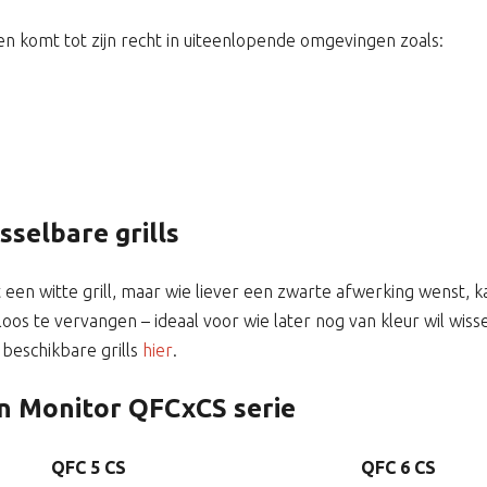
en komt tot zijn recht in uiteenlopende omgevingen zoals:
selbare grills
n witte grill, maar wie liever een zwarte afwerking wenst, kan 
s te vervangen – ideaal voor wie later nog van kleur wil wissel
 beschikbare grills
hier
.
an Monitor QFCxCS serie
QFC 5 CS
QFC 6 CS