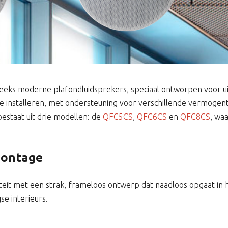
reeks moderne plafondluidsprekers, speciaal ontworpen voor u
te installeren, met ondersteuning voor verschillende vermogen
bestaat uit drie modellen: de
QFC5CS
,
QFC6CS
en
QFC8CS
, wa
montage
eit met een strak, frameloos ontwerp dat naadloos opgaat in h
se interieurs.