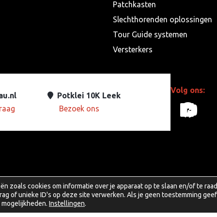
Patchkasten
Slechthorenden oplossingen
Tour Guide systemen
Versterkers
Volg ons:
au.nl
Potklei 10K Leek
vraag
Bezoek ons
face
linke
yout
ën zoals cookies om informatie over je apparaat op te slaan en/of te ra
g of unieke ID's op deze site verwerken. Als je geen toestemming geef
n mogelijkheden.
Instellingen
.
2026 TAU Audio Solutions B.V.