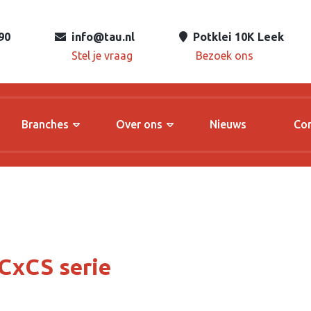
90
info@tau.nl
Potklei 10K Leek
Stel je vraag
Bezoek ons
Branches
Over ons
Nieuws
Co
CxCS serie