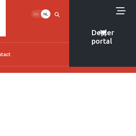
EN
NL
Dealer
portal
ntact