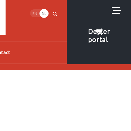
EN
NL
Dealer
portal
ntact