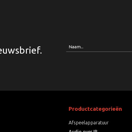
Naam
euwsbrief.
Productcategorieën
Afspeelapparatuur
Audio over IP