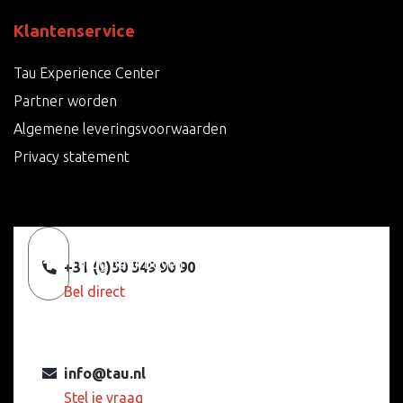
Klantenservice
Tau Experience Center
Partner worden
Algemene leveringsvoorwaarden
Privacy statement
Terug naar boven
+31 (0)50 549 90 90
Bel direct
info@tau.nl
Stel je vraag