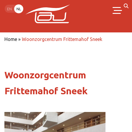
EN
NL
Home
»
Woonzorgcentrum Frittemahof Sneek
Woonzorgcentrum
Frittemahof Sneek