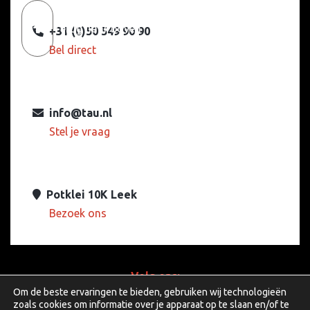
Terug naar boven
+31 (0)50 549 90 90
Bel direct
info@tau.nl
Stel je vraag
Potklei 10K Leek
Bezoek ons
Volg ons:
Om de beste ervaringen te bieden, gebruiken wij technologieën
zoals cookies om informatie over je apparaat op te slaan en/of te