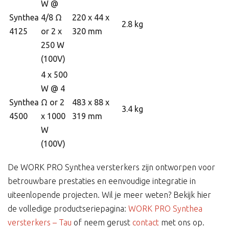
W @
Synthea
4/8 Ω
220 x 44 x
2.8 kg
4125
or 2 x
320 mm
250 W
(100V)
4 x 500
W @ 4
Synthea
Ω or 2
483 x 88 x
3.4 kg
4500
x 1000
319 mm
W
(100V)
De WORK PRO Synthea versterkers zijn ontworpen voor
betrouwbare prestaties en eenvoudige integratie in
uiteenlopende projecten. Wil je meer weten? Bekijk hier
de volledige productseriepagina:
WORK PRO Synthea
versterkers – Tau
of neem gerust
contact
met ons op.