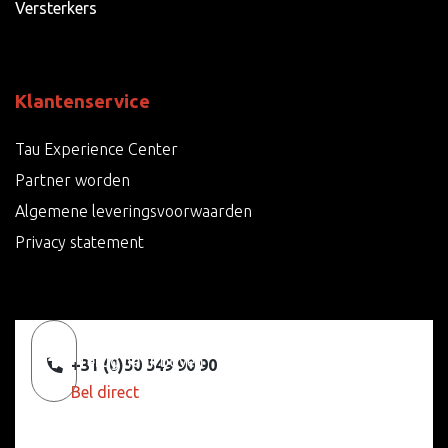
Versterkers
Klantenservice
Tau Experience Center
Partner worden
Algemene leveringsvoorwaarden
Privacy statement
Terug naar boven
+31 (0)50 549 90 90
Bel direct