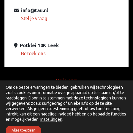
info@tau.nl
Stel je vraag
Potklei 10K Leek
Bezoek ons
Volg ons:
Om de beste ervaringen te bieden, gebruiken wij technologieën
zoals cookies om informatie over je apparaat op te slaan en/of te
raadplegen. Door in te stemmen met deze technologieën kunnen
wij gegevens zoals surfgedrag of unieke ID's op deze site
facebook
linkedin
youtube
verwerken. Als je geen toestemming geeft of uw toestemming
intrekt, kan dit een nadelige invloed hebben op bepaalde functies
en mogelijkheden.
Instellingen
.
Copyright © 2026 TAU Audio Solutions B.V.
Alles toestaan