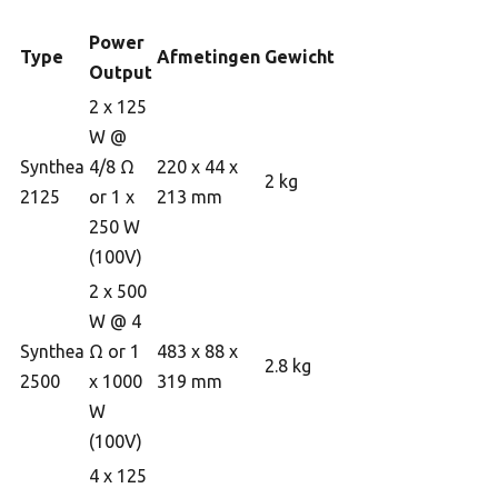
Power
Type
Afmetingen
Gewicht
Output
2 x 125
W @
Synthea
4/8 Ω
220 x 44 x
2 kg
2125
or 1 x
213 mm
250 W
(100V)
2 x 500
W @ 4
Synthea
Ω or 1
483 x 88 x
2.8 kg
2500
x 1000
319 mm
W
(100V)
4 x 125