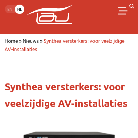
EN
NL
Home
»
Nieuws
»
Synthea versterkers: voor veelzijdige
AV-installaties
Synthea versterkers: voor
veelzijdige AV-installaties