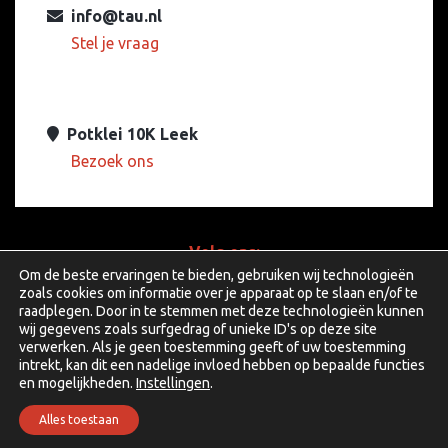
info@tau.nl
Stel je vraag
Potklei 10K Leek
Bezoek ons
Volg ons:
Om de beste ervaringen te bieden, gebruiken wij technologieën
zoals cookies om informatie over je apparaat op te slaan en/of te
raadplegen. Door in te stemmen met deze technologieën kunnen
wij gegevens zoals surfgedrag of unieke ID's op deze site
facebook
linkedin
youtube
verwerken. Als je geen toestemming geeft of uw toestemming
intrekt, kan dit een nadelige invloed hebben op bepaalde functies
en mogelijkheden.
Instellingen
.
Copyright © 2026 TAU Audio Solutions B.V.
Alles toestaan