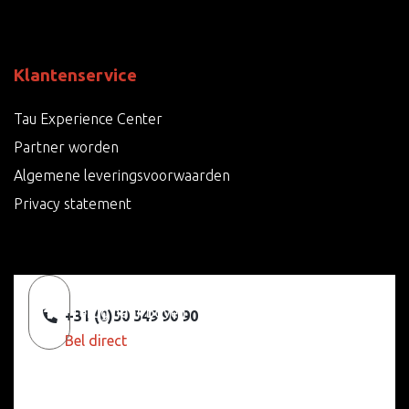
Klantenservice
Tau Experience Center
Partner worden
Algemene leveringsvoorwaarden
Privacy statement
Terug naar boven
+31 (0)50 549 90 90
Bel direct