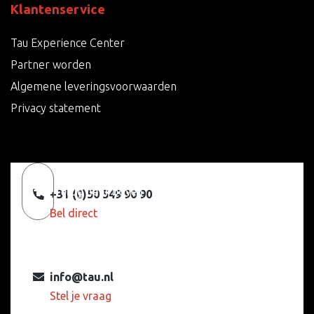
Klantenservice
Tau Experience Center
Partner worden
Algemene leveringsvoorwaarden
Privacy statement
Terug naar boven
+31 (0)50 549 90 90
Bel direct
info@tau.nl
Stel je vraag