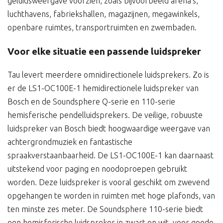
geluidsweergave voorzien, zoals bijvoorbeeld arena’s,
luchthavens, fabriekshallen, magazijnen, megawinkels,
openbare ruimtes, transportruimten en zwembaden.
Voor elke situatie een passende luidspreker
Tau levert meerdere omnidirectionele luidsprekers. Zo is
er de LS1-OC100E-1 hemidirectionele luidspreker van
Bosch en de Soundsphere Q-serie en 110-serie
hemisferische pendelluidsprekers. De veilige, robuuste
luidspreker van Bosch biedt hoogwaardige weergave van
achtergrondmuziek en fantastische
spraakverstaanbaarheid. De LS1-OC100E-1 kan daarnaast
uitstekend voor paging en noodoproepen gebruikt
worden. Deze luidspreker is vooral geschikt om zwevend
opgehangen te worden in ruimten met hoge plafonds, van
ten minste zes meter. De Soundsphere 110-serie biedt
een hemisferische luidspreker in zwart en wit, voor goede