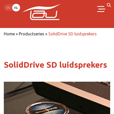
EN
NL
Home
»
Productseries
»
SolidDrive SD luidsprekers
SolidDrive SD luidsprekers