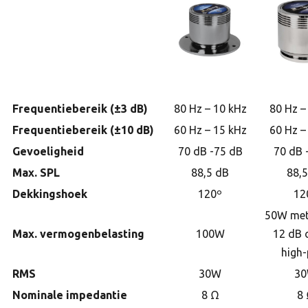
Frequentiebereik (±3 dB)
80 Hz – 10 kHz
80 Hz –
Frequentiebereik (±10 dB)
60 Hz – 15 kHz
60 Hz –
Gevoeligheid
70 dB -75 dB
70 dB 
Max. SPL
88,5 dB
88,
Dekkingshoek
120º
12
50W met
Max. vermogenbelasting
100W
12 dB 
high
RMS
30W
3
Nominale impedantie
8 Ω
8