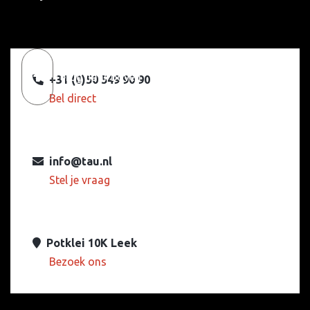
Terug naar boven
+31 (0)50 549 90 90
Bel direct
info@tau.nl
Stel je vraag
Potklei 10K Leek
Bezoek ons