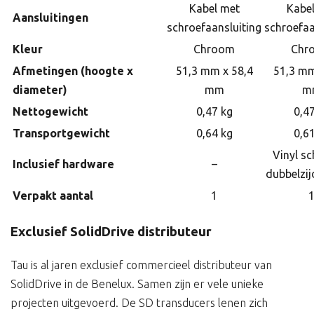
Kabel met
Kabe
Aansluitingen
schroefaansluiting
schroefaa
Kleur
Chroom
Chr
Afmetingen (hoogte x
51,3 mm x 58,4
51,3 mm
diameter)
mm
m
Nettogewicht
0,47 kg
0,4
Transportgewicht
0,64 kg
0,6
Vinyl sc
Inclusief hardware
–
dubbelzij
Verpakt aantal
1
Exclusief SolidDrive distributeur
Tau is al jaren exclusief commercieel distributeur van
SolidDrive in de Benelux. Samen zijn er vele unieke
projecten uitgevoerd. De SD transducers lenen zich