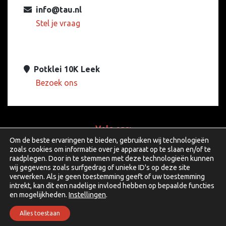
info@tau.nl
Stel je vraag
Potklei 10K Leek
Bezoek ons
Volg ons:
Om de beste ervaringen te bieden, gebruiken wij technologieën
zoals cookies om informatie over je apparaat op te slaan en/of te
raadplegen. Door in te stemmen met deze technologieën kunnen
wij gegevens zoals surfgedrag of unieke ID's op deze site
facebook
linkedin
youtube
verwerken. Als je geen toestemming geeft of uw toestemming
intrekt, kan dit een nadelige invloed hebben op bepaalde functies
en mogelijkheden.
Instellingen
.
Copyright © 2026 TAU Audio Solutions B.V.
Alles toestaan