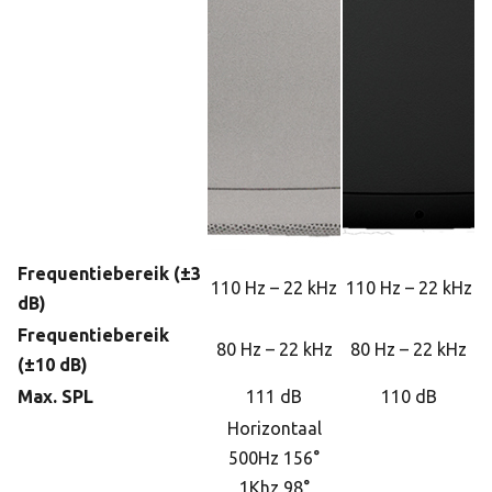
Frequentiebereik (±3
110 Hz – 22 kHz
110 Hz – 22 kHz
dB)
Frequentiebereik
80 Hz – 22 kHz
80 Hz – 22 kHz
(±10 dB)
Max. SPL
111 dB
110 dB
Horizontaal
500Hz 156°
1Khz 98°