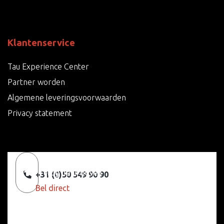
Klantenservice
Tau Experience Center
Partner worden
Algemene leveringsvoorwaarden
Privacy statement
Terug naar boven
+31 (0)50 549 90 90
Bel direct