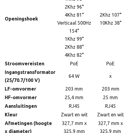
2Khz 96°
4Khz 81°
2Khz 107°
Openingshoek
Verticaal 500Hz
10Khz 38°
154°
1Khz 99°
2Khz 88°
4Khz 82°
Stroomvereisten
PoE
PoE
Ingangstransformator
64 W
x
(25/70.7/100 V)
LF-omvormer
203 mm
203 mm
HF-omvormer
25,4 mm
25 mm
Aansluitingen
RJ45
RJ45
Kleur
Zwart en wit
Zwart en wit
Afmetingen (hoogte
327,7 mm x
327,7 mm x
x diameter)
325,9 mm
325,9 mm