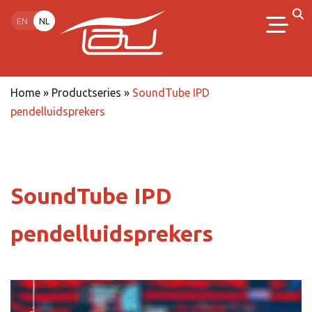
EN
NL
Home
»
Productseries
»
SoundTube IPD
pendelluidsprekers
SoundTube IPD
pendelluidsprekers