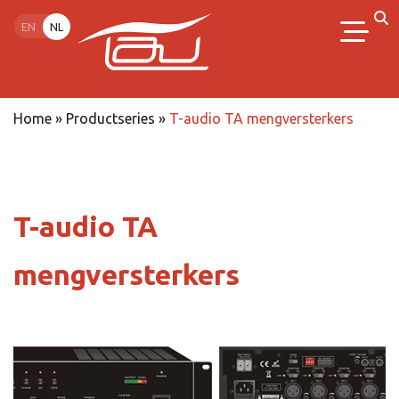
EN
NL
Home
»
Productseries
»
T-audio TA mengversterkers
T-audio TA
mengversterkers