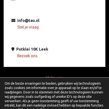
info@tau.nl
Stel je vraag
Potklei 10K Leek
Bezoek ons
Volg ons:
Om de beste ervaringen te bieden, gebruiken wij technologieën
zoals cookies om informatie over je apparaat op te slaan en/of te
raadplegen. Door in te stemmen met deze technologieën kunnen
wij gegevens zoals surfgedrag of unieke ID's op deze site
facebook
linkedin
youtube
verwerken. Als je geen toestemming geeft of uw toestemming
intrekt, kan dit een nadelige invloed hebben op bepaalde functies