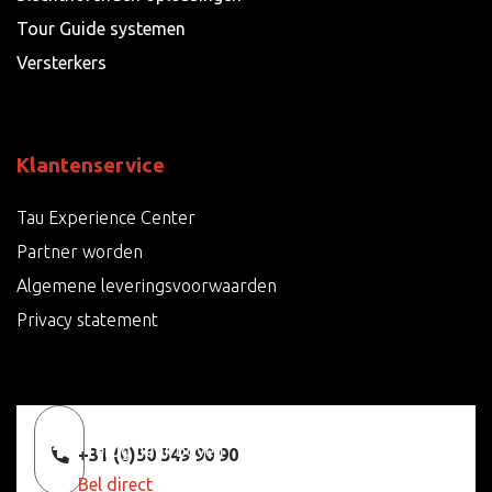
Tour Guide systemen
Versterkers
Klantenservice
Tau Experience Center
Partner worden
Algemene leveringsvoorwaarden
Privacy statement
Terug naar boven
+31 (0)50 549 90 90
Bel direct