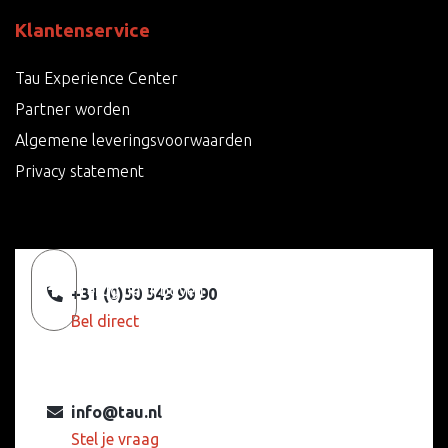
Klantenservice
Tau Experience Center
Partner worden
Algemene leveringsvoorwaarden
Privacy statement
Terug naar boven
+31 (0)50 549 90 90
Bel direct
info@tau.nl
Stel je vraag