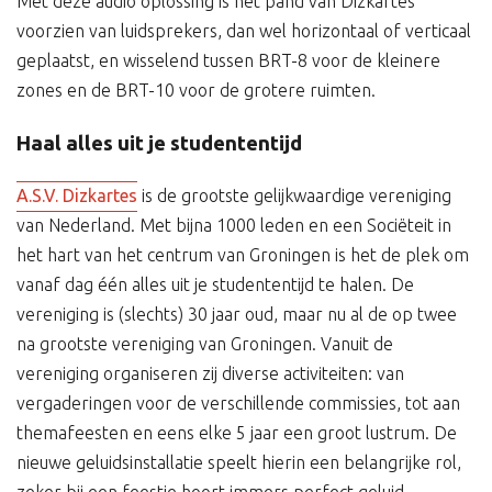
Met deze audio oplossing is het pand van Dizkartes
voorzien van luidsprekers, dan wel horizontaal of verticaal
geplaatst, en wisselend tussen BRT-8 voor de kleinere
zones en de BRT-10 voor de grotere ruimten.
Haal alles uit je studententijd
A.S.V. Dizkartes
is de grootste gelijkwaardige vereniging
van Nederland. Met bijna 1000 leden en een Sociëteit in
het hart van het centrum van Groningen is het de plek om
vanaf dag één alles uit je studententijd te halen. De
vereniging is (slechts) 30 jaar oud, maar nu al de op twee
na grootste vereniging van Groningen. Vanuit de
vereniging organiseren zij diverse activiteiten: van
vergaderingen voor de verschillende commissies, tot aan
themafeesten en eens elke 5 jaar een groot lustrum. De
nieuwe geluidsinstallatie speelt hierin een belangrijke rol,
zeker bij een feestje hoort immers perfect geluid.