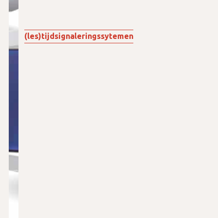
(les)tijdsignaleringssytemen